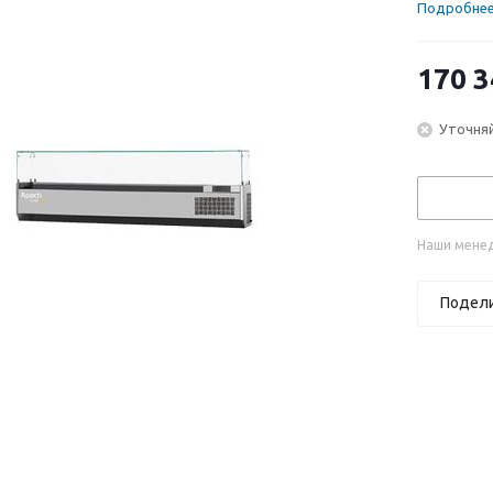
Подробне
170 3
Уточняй
Наши менед
Подел