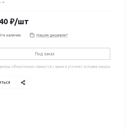
е
40
₽
/шт
те наличие
Нашли дешевле?
Под заказ
жеры обязательно свяжутся с вами и уточнят условия заказа
иться