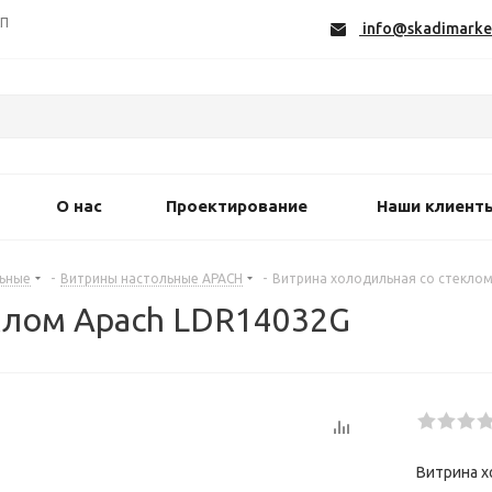
СП
info@skadimarke
О нас
Проектирование
Наши клиент
ьные
-
Витрины настольные APACH
-
Витрина холодильная со стекло
клом Apach LDR14032G
Витрина х