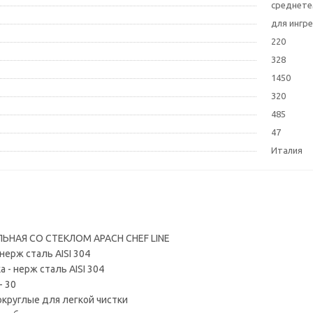
среднет
для ингр
220
328
1450
320
485
47
Италия
НАЯ СО СТЕКЛОМ APACH CHEF LINE
нерж сталь AISI 304
 - нерж сталь AISI 304
- 30
округлые для легкой чистки