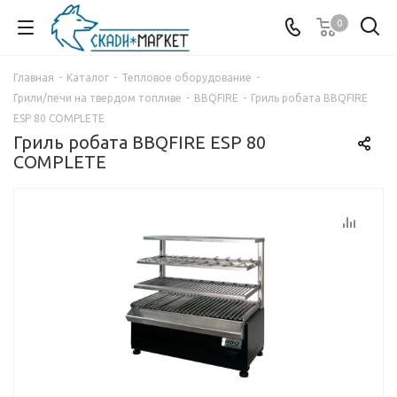
0
Главная
-
Каталог
-
Тепловое оборудование
-
Грили/печи на твердом топливе
-
BBQFIRE
-
Гриль робата BBQFIRE
ESP 80 COMPLETE
Гриль робата BBQFIRE ESP 80
COMPLETE