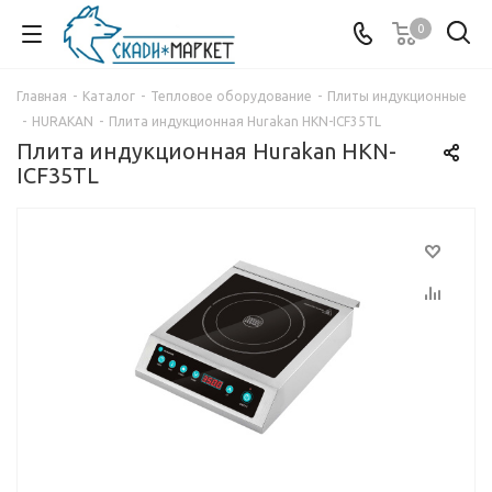
0
Главная
-
Каталог
-
Тепловое оборудование
-
Плиты индукционные
-
HURAKAN
-
Плита индукционная Hurakan HKN-ICF35TL
Плита индукционная Hurakan HKN-
ICF35TL