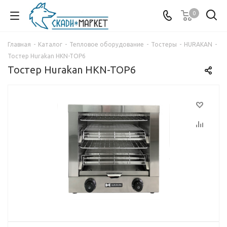
0
Главная
-
Каталог
-
Тепловое оборудование
-
Тостеры
-
HURAKAN
-
Тостер Hurakan HKN-TOP6
Тостер Hurakan HKN-TOP6